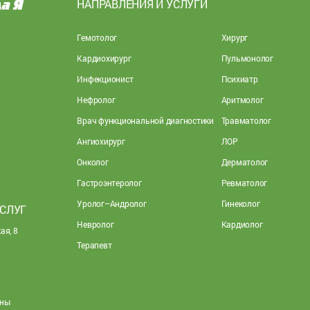
НАПРАВЛЕНИЯ И УСЛУГИ
Гемотолог
Хирург
Кардиохирург
Пульмонолог
Инфекционист
Психиатр
Нефролог
Аритмолог
Врач функциональной диагностики
Травматолог
Ангиохирург
ЛОР
Онколог
Дерматолог
Гастроэнтеролог
Ревматолог
Уролог–Андролог
Гинеколог
УСЛУГ
Невролог
Кардиолог
ая, 8
Терапевт
ены