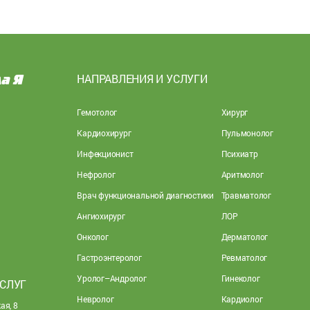
НАПРАВЛЕНИЯ И УСЛУГИ
Гемотолог
Хирург
Кардиохирург
Пульмонолог
Инфекционист
Психиатр
Нефролог
Аритмолог
Врач функциональной диагностики
Травматолог
Ангиохирург
ЛОР
Онколог
Дерматолог
Гастроэнтеролог
Ревматолог
Уролог–Андролог
Гинеколог
УСЛУГ
Невролог
Кардиолог
ая, 8