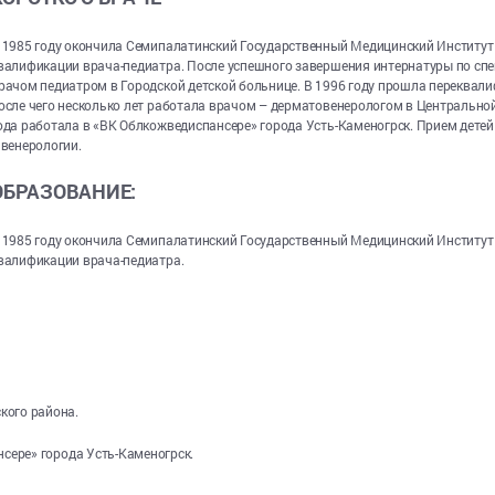
 1985 году окончила Семипалатинский Государственный Медицинский Институт
валификации врача-педиатра. После успешного завершения интернатуры по спе
рачом педиатром в Городской детской больнице. В 1996 году прошла переквал
осле чего несколько лет работала врачом – дерматовенерологом в Центрально
ода работала в «ВК Облкожведиспансере» города Усть-Каменогрск. Прием детей
 венерологии.
ОБРАЗОВАНИЕ:
 1985 году окончила Семипалатинский Государственный Медицинский Институт
валификации врача-педиатра.
кого района.
сере» города Усть-Каменогрск.