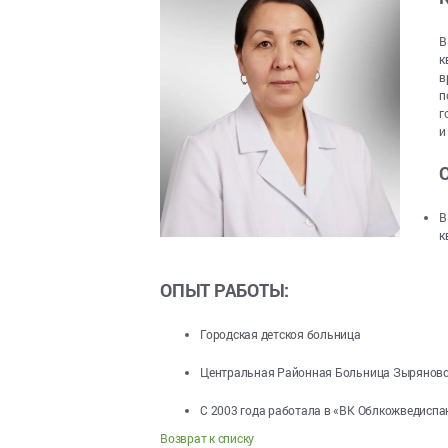
В
к
в
п
г
и
В
к
ОПЫТ РАБОТЫ:
Городская детскоя больница
Центральная Районная Больница Зыряновс
С 2003 года работала в «ВК Облкожведиспан
Возврат к списку