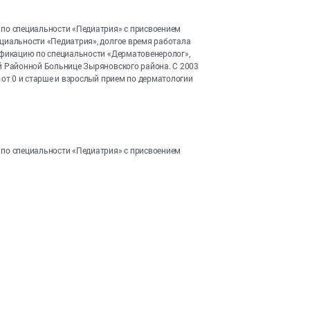
 по специальности «Педиатрия» с присвоением
циальности «Педиатрия», долгое время работала
ификацию по специальности «Дерматовенеролог»,
й Районной Больнице Зыряновского района. С 2003
 от 0 и старше и взрослый прием по дерматологии
 по специальности «Педиатрия» с присвоением