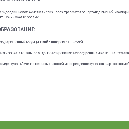
абидолдин Болат Ахметкалиевич - врач травматолог - ортопед высшей квалифи
ет. Принимает взрослых.
ОБРАЗОВАНИЕ:
осударственный Медицинский Университет г. Семей
тажировка: «Тотальное эндопротезирование тазобедренных и коленных суставов»,
езидентура: «Лечение переломов костей и повреждение суставов в артроскопией»,