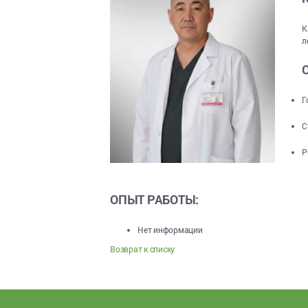
К
л
Г
С
Р
ОПЫТ РАБОТЫ:
Нет информации
Возврат к списку