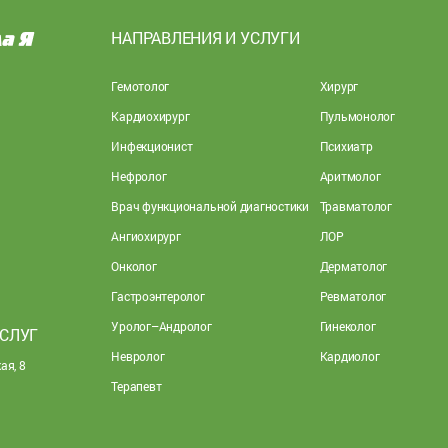
НАПРАВЛЕНИЯ И УСЛУГИ
Гемотолог
Хирург
Кардиохирург
Пульмонолог
Инфекционист
Психиатр
Нефролог
Аритмолог
Врач функциональной диагностики
Травматолог
Ангиохирург
ЛОР
Онколог
Дерматолог
Гастроэнтеролог
Ревматолог
Уролог–Андролог
Гинеколог
УСЛУГ
Невролог
Кардиолог
ая, 8
Терапевт