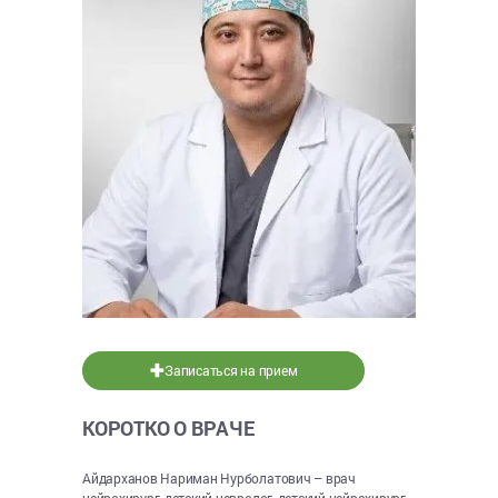
Записаться на прием
КОРОТКО О ВРАЧЕ
Айдарханов Нариман Нурболатович – врач
нейрохирург, детский невролог, детский нейрохирург,