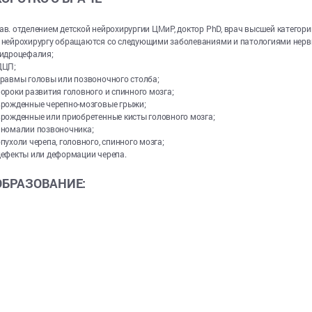
ав. отделением детской нейрохирургии ЦМиР, доктор PhD, врач высшей категори
 нейрохирургу обращаются со следующими заболеваниями и патологиями нерв
гидроцефалия;
ДЦП;
травмы головы или позвоночного столба;
пороки развития головного и спинного мозга;
врожденные черепно-мозговые грыжи;
врожденные или приобретенные кисты головного мозга;
аномалии позвоночника;
опухоли черепа, головного, спинного мозга;
дефекты или деформации черепа.
ОБРАЗОВАНИЕ: