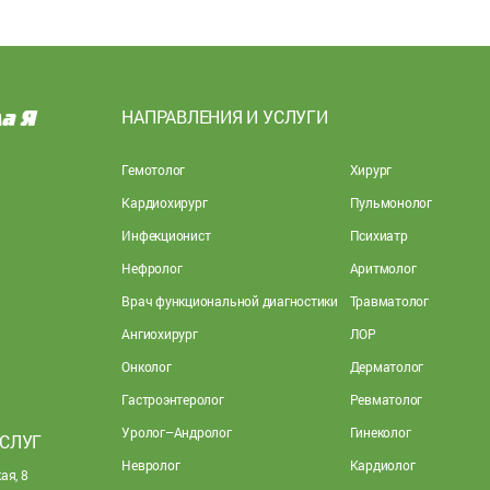
НАПРАВЛЕНИЯ И УСЛУГИ
Гемотолог
Хирург
Кардиохирург
Пульмонолог
Инфекционист
Психиатр
Нефролог
Аритмолог
Врач функциональной диагностики
Травматолог
Ангиохирург
ЛОР
Онколог
Дерматолог
Гастроэнтеролог
Ревматолог
Уролог–Андролог
Гинеколог
УСЛУГ
Невролог
Кардиолог
ая, 8