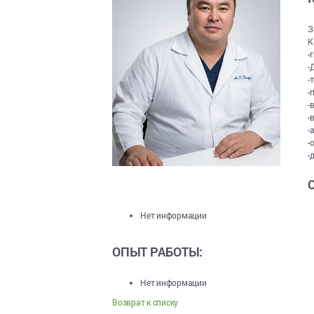
З
К
-
-
-
-
-
-
-
-
-
Нет информации
ОПЫТ РАБОТЫ:
Нет информации
Возврат к списку