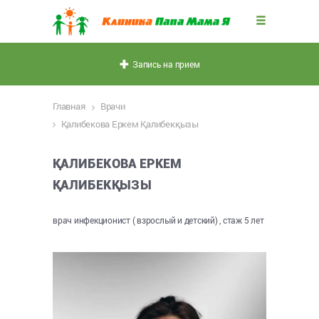
Запись на прием
Главная
Врачи
Қалибекова Еркем Қалибекқызы
ҚАЛИБЕКОВА ЕРКЕМ
ҚАЛИБЕКҚЫЗЫ
врач инфекционист ( взрослый и детский) , стаж 5 лет